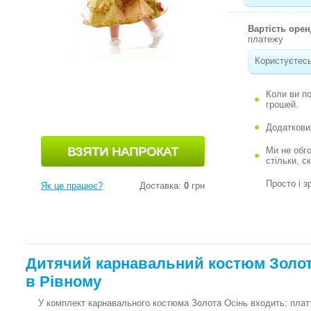
Вартість оре
платежу
Користуєтесь
Коли ви п
грошей.
Додаткови
Ми не обг
стільки, с
Просто і з
Як це працює?
Доставка:
0
грн
Дитячий карнавальний костюм Золота
в Рівному
У комплект карнавального костюма Золота Осінь входить: плаття