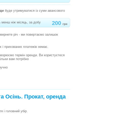
нди
буде утримуватися із суми авансового
200
 менш ніж місяць, за добу
грн
овернете річ - ми повертаємо залишок
х і прихованих платежів немає.
оворюємо термін оренди. Ви користуєтеся
кільки вам потрібно
ручно
 Осінь. Прокат, оренда
 і головний убір.