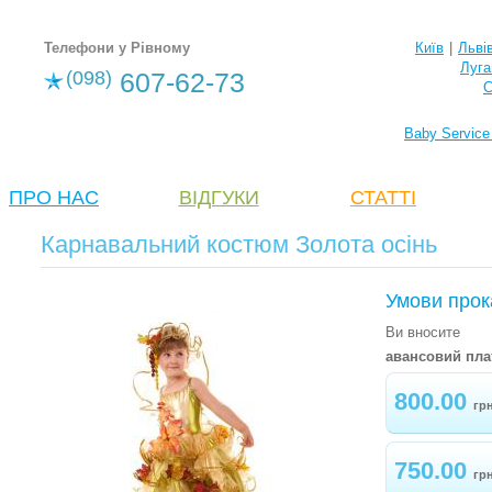
Телефони у Рівному
Київ
|
Льві
Луга
(098)
607-62-73
С
Baby Service
ПРО НАС
ВІДГУКИ
СТАТТІ
Карнавальний костюм Золота осінь
Умови прок
Ви вносите
авансовий пла
800.00
гр
750.00
гр