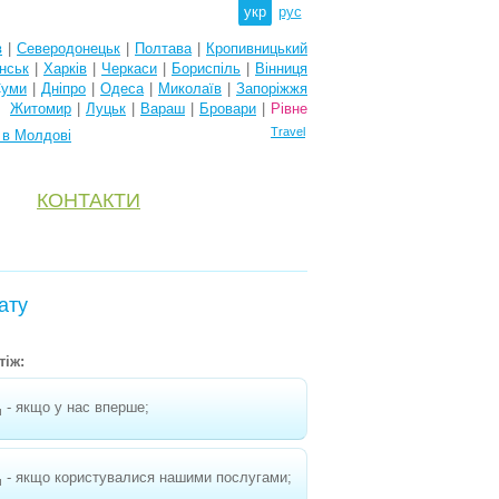
укр
рус
в
|
Северодонецьк
|
Полтава
|
Кропивницький
нськ
|
Харків
|
Черкаси
|
Бориспіль
|
Вінниця
уми
|
Дніпро
|
Одеса
|
Миколаїв
|
Запоріжжя
Житомир
|
Луцьк
|
Вараш
|
Бровари
|
Рівне
Travel
 в Молдові
КОНТАКТИ
ату
тіж:
- якщо у нас вперше;
н
- якщо користувалися нашими послугами;
н