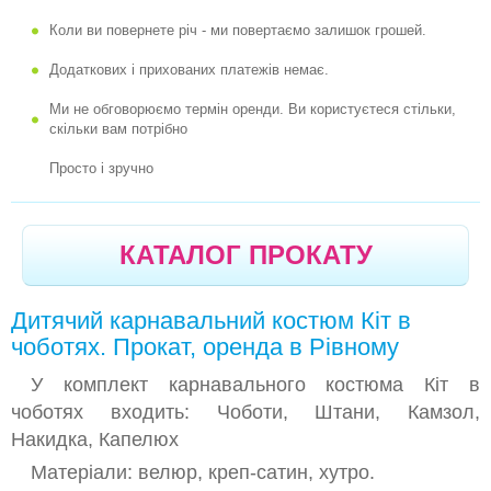
Коли ви повернете річ - ми повертаємо залишок грошей.
-
КАРНАВАЛЬНИЙ КОСТЮМ КАВУН
Додаткових і прихованих платежів немає.
-
КАРНАВАЛЬНИЙ КОСТЮМ НЕЗАБУДКА
Ми не обговорюємо термін оренди. Ви користуєтеся стільки,
-
КАРНАВАЛЬНИЙ КОСТЮМ ТЮЛЬПАН
скільки вам потрібно
-
КАРНАВАЛЬНИЙ КОСТЮМ ЯБЛУКО
Просто і зручно
-
КАРНАВАЛЬНИЙ КОСТЮМ ЯБЛУЧКО
-
КАРНАВАЛЬНЫЙ КОСТЮМ ЯБЛУЧКО РУМ'ЯНЕ
КАТАЛОГ ПРОКАТУ
-
КАРНАВАЛЬНИЙ КОСТЮМ КАБАЧОК
-
КАРНАВАЛЬНИЙ КОСТЮМ ГАРБУЗ
Дитячий карнавальний костюм Кіт в
-
КАРНАВАЛЬНИЙ КОСТЮМ КВАСОЛЯ
чоботях. Прокат, оренда в Рівному
-
КАРНАВАЛЬНИЙ КОСТЮМ НАРЦИС
У комплект карнавального костюма Кіт в
чоботях входить: Чоботи, Штани, Камзол,
-
КАРНАВАЛЬНИЙ КОСТЮМ КУКУРУДЗА
Накидка, Капелюх
-
КАРНАВАЛЬНИЙ КОСТЮМ КАПУСТА
Матеріали: велюр, креп-сатин, хутро.