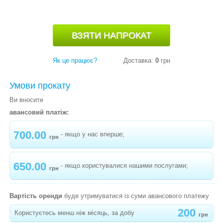
"МУХОМОР"
-
КАРНАВАЛЬНИЙ КОСТЮМ ГРИБОЧОК
"МАСЛЮК"
-
КАРНАВАЛЬНИЙ КОСТЮМ ПОМІДОР
Як це працює?
Доставка:
0
грн
-
КАРНАВАЛЬНИЙ КОСТЮМ ГОРОХ
Умови прокату
-
КАРНАВАЛЬНИЙ КОСТЮМ ОГІРОК
Ви вносите
-
КАРНАВАЛЬНИЙ КОСТЮМ РІПКА
авансовий платіж:
-
КАРНАВАЛЬНИЙ КОСТЮМ БАКЛАЖАН
700.00
- якщо у нас вперше;
грн
-
КАРНАВАЛЬНИЙ КОСТЮМ МАК
-
КАРНАВАЛЬНИЙ КОСТЮМ ГАРБУЗИК
650.00
- якщо користувалися нашими послугами;
грн
-
КАРНАВАЛЬНИЙ КОСТЮМ СОНЯШНИК
"МАЛЮК"
Вартість оренди
буде утримуватися із суми авансового платежу
-
КАРНАВАЛЬНИЙ КОСТЮМ МІМОЗА
200
Користуєтесь менш ніж місяць, за добу
грн
"СОНЯЧНА"