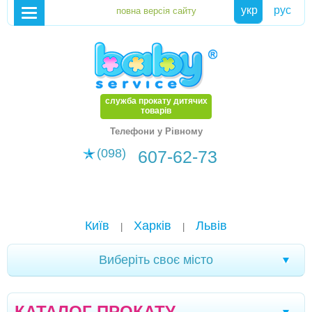
укр
рус
служба прокату дитячих
товарів
Телефони у Рівному
(098)
607-62-73
Київ
Харків
Львів
|
|
Виберіть своє місто
Хмельницький
Кам'янське
Маріуполь
|
|
|
КАТАЛОГ ПРОКАТУ
Біла Церква
Олександрія
Чернігів
|
|
|