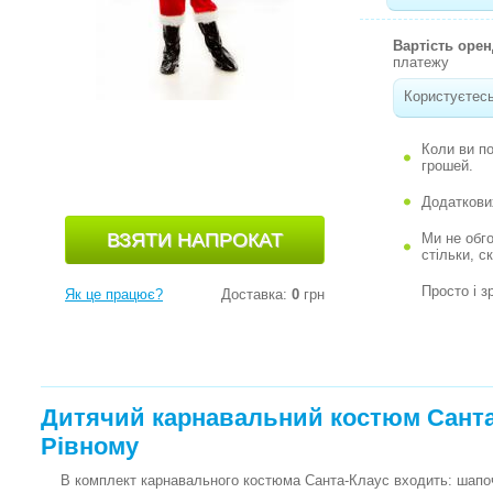
Вартість оре
платежу
Користуєтесь
Коли ви п
грошей.
Додаткови
Ми не обг
стільки, с
Просто і з
Як це працює?
Доставка:
0
грн
Дитячий карнавальний костюм Санта-
Рівному
В комплект карнавального костюма Санта-Клаус входить: шапочка