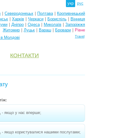
укр
рус
в
|
Северодонецьк
|
Полтава
|
Кропивницький
нськ
|
Харків
|
Черкаси
|
Бориспіль
|
Вінниця
уми
|
Дніпро
|
Одеса
|
Миколаїв
|
Запоріжжя
Житомир
|
Луцьк
|
Вараш
|
Бровари
|
Рівне
Travel
 в Молдові
КОНТАКТИ
ату
тіж:
- якщо у нас вперше;
н
- якщо користувалися нашими послугами;
н