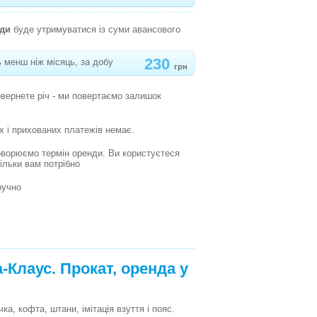
нди
буде утримуватися із суми авансового
230
 менш ніж місяць, за добу
грн
овернете річ - ми повертаємо залишок
х і прихованих платежів немає.
оворюємо термін оренди. Ви користуєтеся
кільки вам потрібно
ручно
Клаус. Прокат, оренда у
, кофта, штани, імітація взуття і пояс.