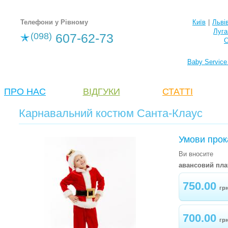
Телефони у Рівному
Київ
|
Льві
Луга
(098)
607-62-73
С
Baby Service
ПРО НАС
ВІДГУКИ
СТАТТІ
Карнавальний костюм Санта-Клаус
Умови прок
Ви вносите
авансовий пла
750.00
гр
700.00
гр