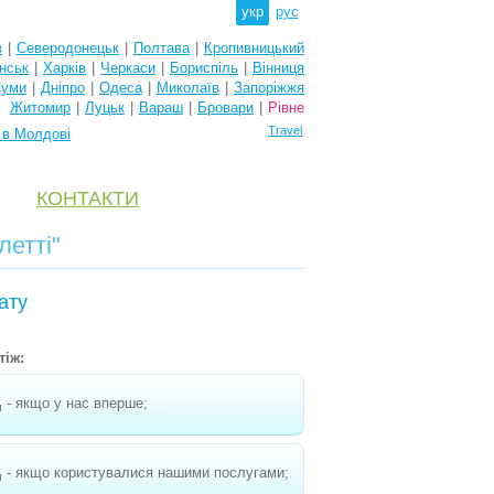
укр
рус
в
|
Северодонецьк
|
Полтава
|
Кропивницький
нськ
|
Харків
|
Черкаси
|
Бориспіль
|
Вінниця
уми
|
Дніпро
|
Одеса
|
Миколаїв
|
Запоріжжя
Житомир
|
Луцьк
|
Вараш
|
Бровари
|
Рівне
Travel
 в Молдові
КОНТАКТИ
летті"
ату
тіж:
- якщо у нас вперше;
н
- якщо користувалися нашими послугами;
н