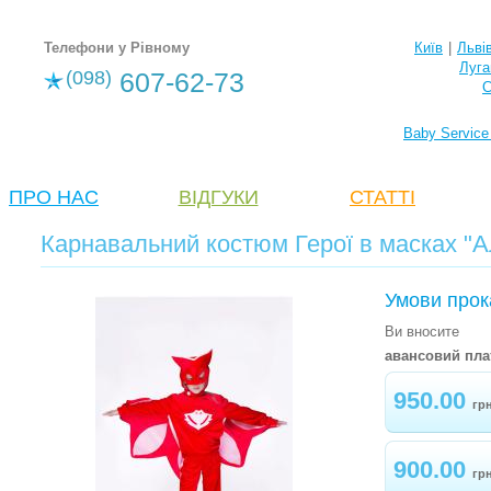
Телефони у Рівному
Київ
|
Льві
Луга
(098)
607-62-73
С
Baby Service
ПРО НАС
ВІДГУКИ
СТАТТІ
Карнавальний костюм Герої в масках "А
Умови прок
Ви вносите
авансовий пла
950.00
гр
900.00
гр