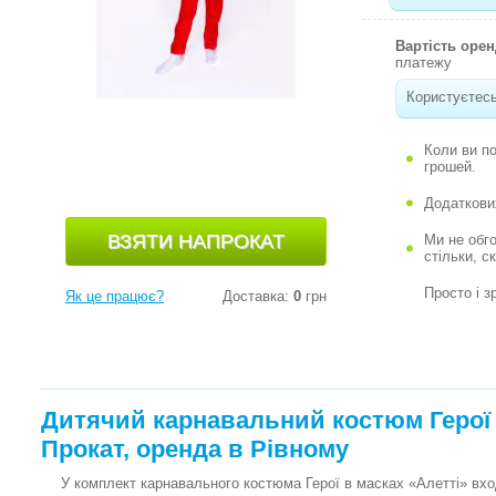
Вартість оре
платежу
Користуєтесь
Коли ви п
грошей.
Додаткови
Ми не обг
стільки, с
Просто і з
Як це працює?
Доставка:
0
грн
Дитячий карнавальний костюм Герої 
Прокат, оренда в Рівному
У комплект карнавального костюма Герої в масках «Алетті» вхо