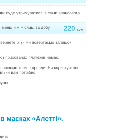
нди
буде утримуватися із суми авансового
220
 менш ніж місяць, за добу
грн
овернете річ - ми повертаємо залишок
х і прихованих платежів немає.
оворюємо термін оренди. Ви користуєтеся
кільки вам потрібно
ручно
в масках «Алетті».
дить: