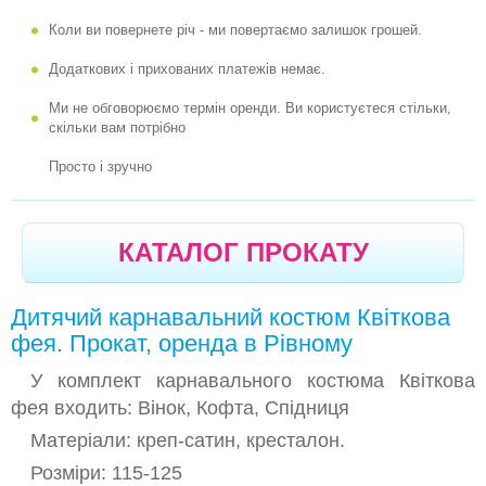
Коли ви повернете річ - ми повертаємо залишок грошей.
-
КАРНАВАЛЬНИЙ КОСТЮМ КАВУН
Додаткових і прихованих платежів немає.
-
КАРНАВАЛЬНИЙ КОСТЮМ НЕЗАБУДКА
Ми не обговорюємо термін оренди. Ви користуєтеся стільки,
-
КАРНАВАЛЬНИЙ КОСТЮМ ТЮЛЬПАН
скільки вам потрібно
-
КАРНАВАЛЬНИЙ КОСТЮМ ЯБЛУКО
Просто і зручно
-
КАРНАВАЛЬНИЙ КОСТЮМ ЯБЛУЧКО
-
КАРНАВАЛЬНЫЙ КОСТЮМ ЯБЛУЧКО РУМ'ЯНЕ
КАТАЛОГ ПРОКАТУ
-
КАРНАВАЛЬНИЙ КОСТЮМ КАБАЧОК
-
КАРНАВАЛЬНИЙ КОСТЮМ ГАРБУЗ
Дитячий карнавальний костюм Квіткова
-
КАРНАВАЛЬНИЙ КОСТЮМ КВАСОЛЯ
фея. Прокат, оренда в Рівному
-
КАРНАВАЛЬНИЙ КОСТЮМ НАРЦИС
У комплект карнавального костюма Квіткова
фея входить: Вінок, Кофта, Спідниця
-
КАРНАВАЛЬНИЙ КОСТЮМ КУКУРУДЗА
Матеріали: креп-сатин, кресталон.
-
КАРНАВАЛЬНИЙ КОСТЮМ КАПУСТА
Розміри: 115-125