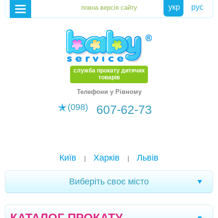
укр
рус
служба прокату дитячих
товарів
Телефони у Рівному
(098)
607-62-73
Київ
Харків
Львів
|
|
Виберіть своє місто
Чернівці
Кривий Ріг
Ялта
Мелітополь
|
|
|
|
КАТАЛОГ ПРОКАТУ
Кременчук
Новомоcковськ
Хмельницький
|
|
|