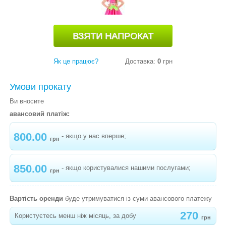
"МУХОМОР"
-
КАРНАВАЛЬНИЙ КОСТЮМ ГРИБОЧОК
"МАСЛЮК"
-
КАРНАВАЛЬНИЙ КОСТЮМ ПОМІДОР
Як це працює?
Доставка:
0
грн
-
КАРНАВАЛЬНИЙ КОСТЮМ ГОРОХ
Умови прокату
-
КАРНАВАЛЬНИЙ КОСТЮМ ОГІРОК
Ви вносите
-
КАРНАВАЛЬНИЙ КОСТЮМ РІПКА
авансовий платіж:
-
КАРНАВАЛЬНИЙ КОСТЮМ БАКЛАЖАН
800.00
- якщо у нас вперше;
грн
-
КАРНАВАЛЬНИЙ КОСТЮМ МАК
-
КАРНАВАЛЬНИЙ КОСТЮМ ГАРБУЗИК
850.00
- якщо користувалися нашими послугами;
грн
-
КАРНАВАЛЬНИЙ КОСТЮМ СОНЯШНИК
"МАЛЮК"
Вартість оренди
буде утримуватися із суми авансового платежу
-
КАРНАВАЛЬНИЙ КОСТЮМ МІМОЗА
270
Користуєтесь менш ніж місяць, за добу
грн
"СОНЯЧНА"