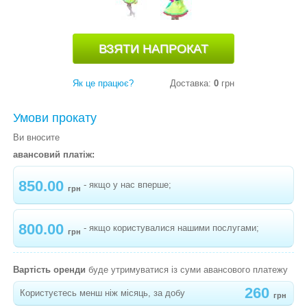
"МУХОМОР"
-
КАРНАВАЛЬНИЙ КОСТЮМ ГРИБОЧОК
"МАСЛЮК"
-
КАРНАВАЛЬНИЙ КОСТЮМ ПОМІДОР
Як це працює?
Доставка:
0
грн
-
КАРНАВАЛЬНИЙ КОСТЮМ ГОРОХ
Умови прокату
-
КАРНАВАЛЬНИЙ КОСТЮМ ОГІРОК
Ви вносите
-
КАРНАВАЛЬНИЙ КОСТЮМ РІПКА
авансовий платіж:
-
КАРНАВАЛЬНИЙ КОСТЮМ БАКЛАЖАН
850.00
- якщо у нас вперше;
грн
-
КАРНАВАЛЬНИЙ КОСТЮМ МАК
-
КАРНАВАЛЬНИЙ КОСТЮМ ГАРБУЗИК
800.00
- якщо користувалися нашими послугами;
грн
-
КАРНАВАЛЬНИЙ КОСТЮМ СОНЯШНИК
"МАЛЮК"
Вартість оренди
буде утримуватися із суми авансового платежу
-
КАРНАВАЛЬНИЙ КОСТЮМ МІМОЗА
260
Користуєтесь менш ніж місяць, за добу
грн
"СОНЯЧНА"