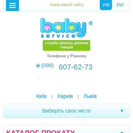
укр
рус
служба прокату дитячих
товарів
Телефони у Рівному
(098)
607-62-73
Київ
Харків
Львів
|
|
Виберіть своє місто
Чернівці
Кривий Ріг
Ялта
Мелітополь
|
|
|
|
КАТАЛОГ ПРОКАТУ
Кременчук
Новомоcковськ
Хмельницький
|
|
|