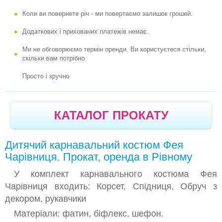
Коли ви повернете річ - ми повертаємо залишок грошей.
-
КАРНАВАЛЬНИЙ КОСТЮМ КАВУН
Додаткових і прихованих платежів немає.
-
КАРНАВАЛЬНИЙ КОСТЮМ НЕЗАБУДКА
Ми не обговорюємо термін оренди. Ви користуєтеся стільки,
-
КАРНАВАЛЬНИЙ КОСТЮМ ТЮЛЬПАН
скільки вам потрібно
-
КАРНАВАЛЬНИЙ КОСТЮМ ЯБЛУКО
Просто і зручно
-
КАРНАВАЛЬНИЙ КОСТЮМ ЯБЛУЧКО
-
КАРНАВАЛЬНЫЙ КОСТЮМ ЯБЛУЧКО РУМ'ЯНЕ
КАТАЛОГ ПРОКАТУ
-
КАРНАВАЛЬНИЙ КОСТЮМ КАБАЧОК
-
КАРНАВАЛЬНИЙ КОСТЮМ ГАРБУЗ
Дитячий карнавальний костюм Фея
-
КАРНАВАЛЬНИЙ КОСТЮМ КВАСОЛЯ
Чарівниця. Прокат, оренда в Рівному
-
КАРНАВАЛЬНИЙ КОСТЮМ НАРЦИС
У комплект карнавального костюма Фея
Чарівниця входить: Корсет, Спідниця, Обруч з
-
КАРНАВАЛЬНИЙ КОСТЮМ КУКУРУДЗА
декором, рукавчики
-
КАРНАВАЛЬНИЙ КОСТЮМ КАПУСТА
Матеріали: фатин, біфлекс, шефон.