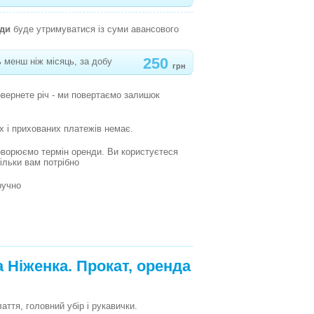
нди
буде утримуватися із суми авансового
250
 менш ніж місяць, за добу
грн
овернете річ - ми повертаємо залишок
х і прихованих платежів немає.
оворюємо термін оренди. Ви користуєтеся
кільки вам потрібно
ручно
Ніженка. Прокат, оренда
ття, головний убір і рукавички.