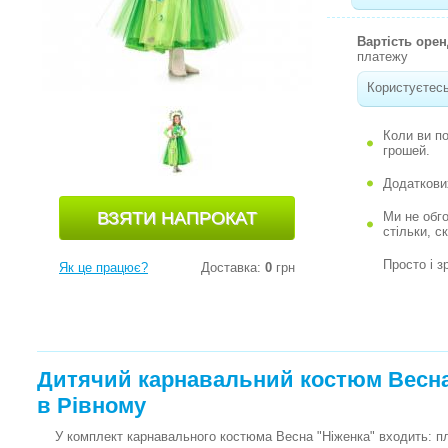
Вартість оре
платежу
Користуєтесь
Коли ви п
грошей.
Додаткови
Ми не обг
стільки, с
Просто і з
Як це працює?
Доставка:
0
грн
Дитячий карнавальний костюм Весна 
в Рівному
У комплект карнавального костюма Весна "Ніженка" входить: пла