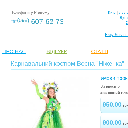
Телефони у Рівному
Київ
|
Льві
Луга
(098)
607-62-73
С
Baby Service
ПРО НАС
ВІДГУКИ
СТАТТІ
Карнавальний костюм Весна "Ніженка"
Умови прок
Ви вносите
авансовий пла
950.00
гр
900.00
гр