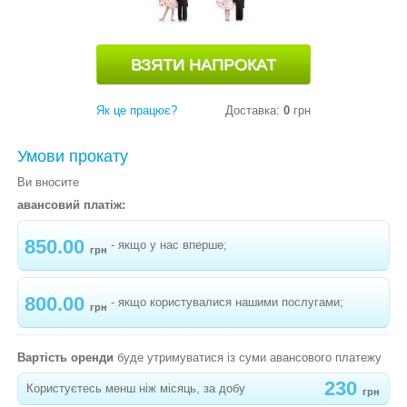
"МУХОМОР"
-
КАРНАВАЛЬНИЙ КОСТЮМ ГРИБОЧОК
"МАСЛЮК"
-
КАРНАВАЛЬНИЙ КОСТЮМ ПОМІДОР
Як це працює?
Доставка:
0
грн
-
КАРНАВАЛЬНИЙ КОСТЮМ ГОРОХ
Умови прокату
-
КАРНАВАЛЬНИЙ КОСТЮМ ОГІРОК
Ви вносите
-
КАРНАВАЛЬНИЙ КОСТЮМ РІПКА
авансовий платіж:
-
КАРНАВАЛЬНИЙ КОСТЮМ БАКЛАЖАН
850.00
- якщо у нас вперше;
грн
-
КАРНАВАЛЬНИЙ КОСТЮМ МАК
-
КАРНАВАЛЬНИЙ КОСТЮМ ГАРБУЗИК
800.00
- якщо користувалися нашими послугами;
грн
-
КАРНАВАЛЬНИЙ КОСТЮМ СОНЯШНИК
"МАЛЮК"
Вартість оренди
буде утримуватися із суми авансового платежу
-
КАРНАВАЛЬНИЙ КОСТЮМ МІМОЗА
230
Користуєтесь менш ніж місяць, за добу
грн
"СОНЯЧНА"