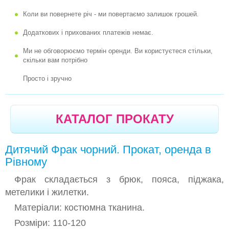
Коли ви повернете річ - ми повертаємо залишок грошей.
-
КАРНАВАЛЬНИЙ КОСТЮМ КАВУН
Додаткових і прихованих платежів немає.
-
КАРНАВАЛЬНИЙ КОСТЮМ НЕЗАБУДКА
Ми не обговорюємо термін оренди. Ви користуєтеся стільки,
-
КАРНАВАЛЬНИЙ КОСТЮМ ТЮЛЬПАН
скільки вам потрібно
-
КАРНАВАЛЬНИЙ КОСТЮМ ЯБЛУКО
Просто і зручно
-
КАРНАВАЛЬНИЙ КОСТЮМ ЯБЛУЧКО
-
КАРНАВАЛЬНЫЙ КОСТЮМ ЯБЛУЧКО РУМ'ЯНЕ
КАТАЛОГ ПРОКАТУ
-
КАРНАВАЛЬНИЙ КОСТЮМ КАБАЧОК
-
КАРНАВАЛЬНИЙ КОСТЮМ ГАРБУЗ
Дитячий Фрак чорний. Прокат, оренда в
-
КАРНАВАЛЬНИЙ КОСТЮМ КВАСОЛЯ
Рівному
-
КАРНАВАЛЬНИЙ КОСТЮМ НАРЦИС
Фрак складається з брюк, пояса, піджака,
метелики і жилетки.
-
КАРНАВАЛЬНИЙ КОСТЮМ КУКУРУДЗА
Матеріали: костюмна тканина.
-
КАРНАВАЛЬНИЙ КОСТЮМ КАПУСТА
Розміри: 110-120