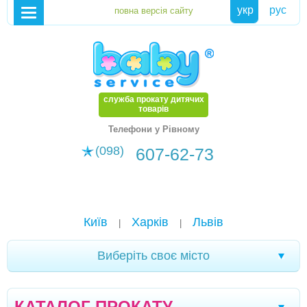
укр
рус
служба прокату дитячих
товарів
Телефони у Рівному
(098)
607-62-73
Київ
Харків
Львів
|
|
Виберіть своє місто
Хмельницький
Кам'янське
Маріуполь
|
|
|
КАТАЛОГ ПРОКАТУ
Біла Церква
Олександрія
Чернігів
|
|
|