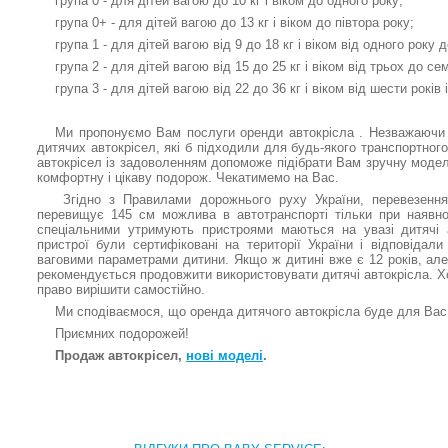
група 0 - для дітей вагою до 10 кг і віком до одного року;
група 0+ - для дітей вагою до 13 кг і віком до півтора року;
група 1 - для дітей вагою від 9 до 18 кг і віком від одного року 
група 2 - для дітей вагою від 15 до 25 кг і віком від трьох до сем
група 3 - для дітей вагою від 22 до 36 кг і віком від шести років 
Ми пропонуємо Вам послуги оренди автокрісла . Незважаючи 
дитячих автокрісел, які б підходили для будь-якого транспортного
автокрісел із задоволенням допоможе підібрати Вам зручну модел
комфортну і цікаву подорож. Чекатимемо на Вас.
Згідно з Правилами дорожнього руху України, перевезення 
перевищує 145 см можлива в автотранспорті тільки при наявно
спеціальними утримують пристроями маються на увазі дитячі 
пристрої були сертифіковані на території України і відповідал
ваговими параметрами дитини. Якщо ж дитині вже є 12 років, але
рекомендується продовжити використовувати дитячі автокрісла. Х
право вирішити самостійно.
Ми сподіваємося, що оренда дитячого автокрісла буде для Вас
Приємних подорожей!
Продаж автокрісел,
нові моделі
.