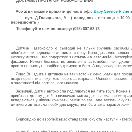
ДОСТАВКА ПРОТЯГОМ РОБОЧОГО ДНЯ!
Або ж ви можете приїхати до нас в офіс
Bаby Service Rivne
з
вул. Д.Галицького, 9
( понеділок - п'ятниця з 10:00 -
передзвоніть )
Телефонуйте нам по номеру:
(098) 607-62-73
Дитяче автокрісло є сьогодні не тільки зручним засобом д
обов'язковим відповідно до вимог закону. Воно дозволяє водієві 
безпеку дитини , що подорожує з батьками в автомобілі. Автокрісл
фіксацію. Ремені безпеки, встановлені в автомобілі, не підход
просто не зможуть надійно утримувати його. А подорожувати може
Якщо Ви їздите з дитиною не так часто - є сенс брати для поїзд
якщо порівняти з покупкою нового автокрісла . Основне правило: п
в залежності від ваги вашого малюка.
Зазвичай, дитячі автокрісла поділяються на п'ять груп. Кожна з г
прив'язані до віку дітей, а визначаються за декількома параметрам
вкладаються у цілком конкретні рамки по вазі, але завжди існують
дитячого автокрісла необхідно керуватися багатьма параметрами: 
Відповідно до європейських стандартів існують наступні категор