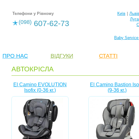
Телефони у Рівному
Київ
|
Льві
Луга
(098)
607-62-73
С
Baby Service
ПРО НАС
ВІДГУКИ
СТАТТІ
АВТОКРІСЛА
El Camino EVOLUTION
El Camino Bastion Iso
Isofix (0-36 кг.)
(9-36 кг.)