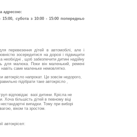
а адресою:
 15:00, субота з 10:00 - 15:00 попередньо
ля перевезення дітей в автомобілі, але і
повністю зосередитися на дорозі і підвищити
а необхідні , щоб забезпечити дитині надійну
ять для малюка. Поки він маленький, ремені
 навіть саме маленьке немовлятко.
ки автокрісло напрокат. Це зовсім недорого, 
равильно підібрати таке автокрісло ,
руп відповідає  вазі дитини. Крісла не 
и. Хоча більшість дітей в певному віці
 нестандартні випадки. Тому при виборі 
вагою, віком та зростом.
ії автокрісел: