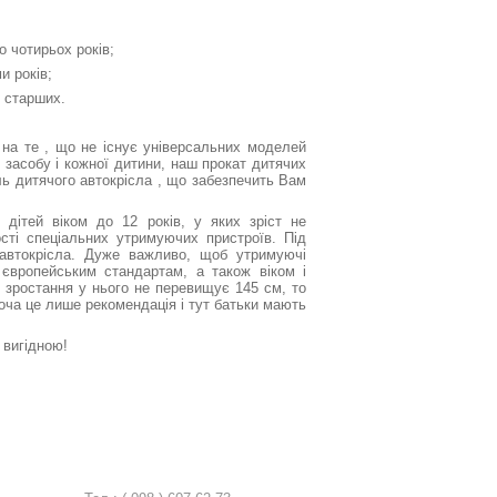
до чотирьох років;
и років;
і старших.
на те , що не існує універсальних моделей
 засобу і кожної дитини, наш прокат дитячих
ь дитячого автокрісла , що забезпечить Вам
дітей віком до 12 років, у яких зріст не
сті спеціальних утримуючих пристроїв. Під
автокрісла. Дуже важливо, щоб утримуючі
и європейським стандартам, а також віком і
 зростання у нього не перевищує 145 см, то
оча це лише рекомендація і тут батьки мають
 вигідною!