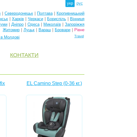
укр
рус
в
|
Северодонецьк
|
Полтава
|
Кропивницький
нськ
|
Харків
|
Черкаси
|
Бориспіль
|
Вінниця
уми
|
Дніпро
|
Одеса
|
Миколаїв
|
Запоріжжя
Житомир
|
Луцьк
|
Вараш
|
Бровари
|
Рівне
Travel
 в Молдові
КОНТАКТИ
fix
EL Camino Step (0-36 кг.)