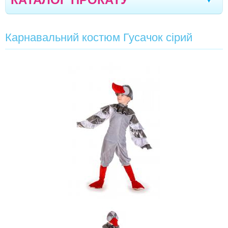
КАРНАВАЛЬНІ КОСТЮМИ
Кам'янське
Маріуполь
Біла Церква
|
|
|
Карнавальний костюм Гусачок сірий
Олександрія
Чернігів
Стрий
Дрогобич
-
КАРНАВАЛЬНИЙ КОСТЮМ ОСІНЬ
|
|
|
|
-
КАРНАВАЛЬНИЙ КОСТЮМ ОСІННЯ КАЗКА
Тернопіль
Херсон
Івано-Франківськ
|
|
|
-
КАРНАВАЛЬНИЙ КОСТЮМ ОСІННЯ ФАНТАЗІЯ
Моршин
Трускавець
Севастополь
|
|
|
-
КАРНАВАЛЬНИЙ КОСТЮМ ЗОЛОТА ОСІНЬ
Кишинів
Северодонецьк
Полтава
|
|
|
-
КАРНАВАЛЬНИЙ КОСТЮМ ОСІНЬ ВРОЖАЙНА
Кропивницький
Луганськ
Черкаси
|
|
|
-
КАРНАВАЛЬНИЙ КОСТЮМ ОСІНЬ "ЧАРІВНА"
Бориспіль
Вінниця
Суми
Дніпро
|
|
|
|
-
КАРНАВАЛЬНИЙ КОСТЮМ ОСІННІЙ ЛИСТ
Одеса
Миколаїв
Запоріжжя
Житомир
|
|
|
|
-
КАРНАВАЛЬНИЙ КОСТЮМ ОСІННІЙ
ЛИСТОЧОК
Луцьк
Вараш
Бровари
Рівне
|
|
|
-
КАРНАВАЛЬНИЙ КОСТЮМ ГРИБОЧОК
"ЛИСИЧКА"
-
КАРНАВАЛЬНИЙ КОСТЮМ ГРИБОЧОК