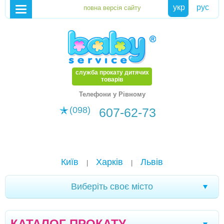
укр
рус
служба прокату дитячих
товарів
Телефони у Рівному
(098)
607-62-73
Київ
Харків
Львів
|
|
Виберіть своє місто
Чернівці
Кривий Ріг
Ялта
Мелітополь
|
|
|
|
КАТАЛОГ ПРОКАТУ
Кременчук
Новомоcковськ
Хмельницький
|
|
|