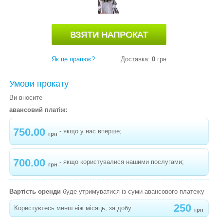
"МУХОМОР"
-
КАРНАВАЛЬНИЙ КОСТЮМ ГРИБОЧОК
"МАСЛЮК"
-
КАРНАВАЛЬНИЙ КОСТЮМ ПОМІДОР
Як це працює?
Доставка:
0
грн
-
КАРНАВАЛЬНИЙ КОСТЮМ ГОРОХ
Умови прокату
-
КАРНАВАЛЬНИЙ КОСТЮМ ОГІРОК
Ви вносите
-
КАРНАВАЛЬНИЙ КОСТЮМ РІПКА
авансовий платіж:
-
КАРНАВАЛЬНИЙ КОСТЮМ БАКЛАЖАН
750.00
- якщо у нас вперше;
грн
-
КАРНАВАЛЬНИЙ КОСТЮМ МАК
-
КАРНАВАЛЬНИЙ КОСТЮМ ГАРБУЗИК
700.00
- якщо користувалися нашими послугами;
грн
-
КАРНАВАЛЬНИЙ КОСТЮМ СОНЯШНИК
"МАЛЮК"
Вартість оренди
буде утримуватися із суми авансового платежу
-
КАРНАВАЛЬНИЙ КОСТЮМ МІМОЗА
250
Користуєтесь менш ніж місяць, за добу
грн
"СОНЯЧНА"