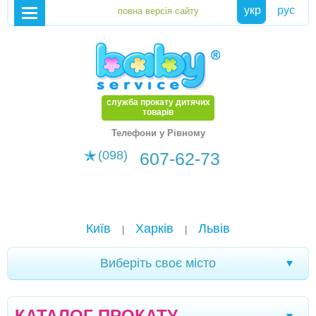
укр
рус
служба прокату дитячих
товарів
Телефони у Рівному
(098)
607-62-73
Київ
Харків
Львів
|
|
Виберіть своє місто
Кременчук
Новомоcковськ
Хмельницький
|
|
|
КАТАЛОГ ПРОКАТУ
Кам'янське
Маріуполь
Біла Церква
|
|
|