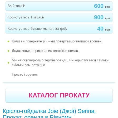
ЕРГО РЮКЗАКИ, ПЕРЕНОСКИ, СЛІНГИ
600
За 2 тижні:
грн
РОЗВИВАЮЧІ ЦЕНТРИ, КОМПЛЕКСИ, НАДУВНІ
900
Користуєтесь 1 місяць
грн
БАТУТИ
40
Користуєтесь більше місяця, за добу
РОЗВИВАЮЧІ ІГРАШКИ, ІГРИ
грн
РАДІОНЯНЯ, ВІДЕОНЯНЯ
Коли ви повернете річ - ми повертаємо залишок грошей.
ДИТЯЧИЙ ТРАНСПОРТ
Додаткових і прихованих платежів немає.
ТУРИСТИЧНЕ СПОРЯДЖЕННЯ, ТОВАРИ ДЛЯ
Ми не обговорюємо термін оренди. Ви користуєтеся стільки,
скільки вам потрібно
ДОМУ
Просто і зручно
ГІРОБОРДИ, ГІРОСКУТЕРИ
КАТАЛОГ ПРОКАТУ
Крісло-гойдалка Joie (Джої) Serina.
Прокат, оренда в Рівному