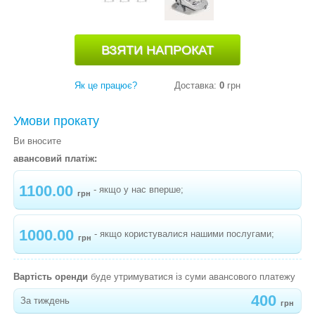
-
ГОЙДАЛКА ШЕЗЛОНГ BRIGHT STARTS
"ПТАШКИ"
-
ДИТЯЧІ ГОЙДАЛКИ ADBOR LUNA
СТРИБУНЦІ
Як це працює?
Доставка:
0
грн
ШЕЗЛОНГИ (КРІСЛА-ГОЙДАЛКИ)
Умови прокату
РОЗВИВАЮЧІ КИЛИМКИ
Ви вносите
авансовий платіж:
ХОДУНКИ, ШТОВХАЧІ
1100.00
- якщо у нас вперше;
МЕДИЧНЕ ОБЛАДНАННЯ
грн
МОЛОКОВІДСМОКТУВАЧІ
1000.00
- якщо користувалися нашими послугами;
грн
СТІЛЬЧИКИ ДЛЯ ГОДУВАННЯ
КОЛЯСКИ
Вартість оренди
буде утримуватися із суми авансового платежу
ЛІЖЕЧКА-МАНЕЖІ, КОКОНИ
400
За тиждень
грн